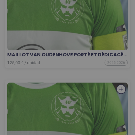
MAILLOT VAN OUDENHOVE PORTÉ ET DÉDICACÉ
THIRD 25-26 COLLECTOR
125,00
€
/
unidad
2025-2026