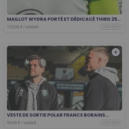
MAILLOT WYDRA PORTÉ ET DÉDICACÉ THIRD 25-
26 COLLECTOR
125,00
€
/
unidad
2025-2026
VESTE DE SORTIE POLAR FRANCS BORAINS
2025/2026
59,00
€
/
unidad
2025-2026