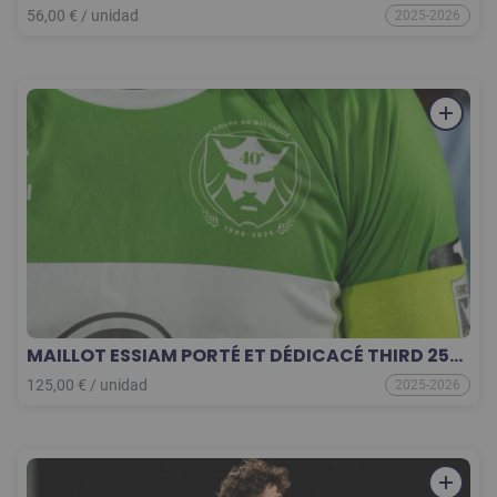
56,00
€
/
unidad
2025-2026
MAILLOT ESSIAM PORTÉ ET DÉDICACÉ THIRD 25-
26 COLLECTOR
125,00
€
/
unidad
2025-2026