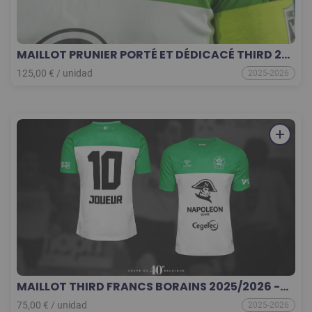
MAILLOT PRUNIER PORTÉ ET DÉDICACÉ THIRD 25-
26 COLLECTOR
125,00
€
/
unidad
2025-2026
MAILLOT THIRD FRANCS BORAINS 2025/2026 -
40e anniversaire Coupe de Belgique
75,00
€
/
unidad
2025-2026