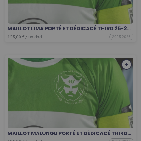
MAILLOT LIMA PORTÉ ET DÉDICACÉ THIRD 25-26
COLLECTOR
125,00
€
/
unidad
2025-2026
MAILLOT MALUNGU PORTÉ ET DÉDICACÉ THIRD
25-26 COLLECTOR