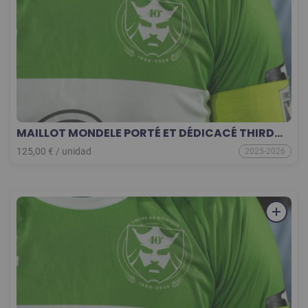
MAILLOT MONDELE PORTÉ ET DÉDICACÉ THIRD
25-26 COLLECTOR
125,00
€
/
unidad
2025-2026